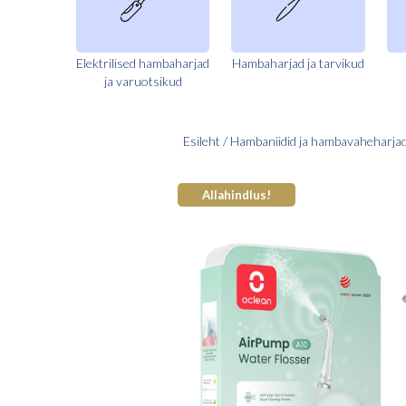
Elektrilised hambaharjad
Hambaharjad ja tarvikud
ja varuotsikud
Esileht
/
Hambaniidid ja hambavaheharja
Allahindlus!