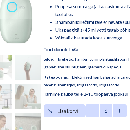
Peopesa suurusega ja kaasaskantav. N
teel olles
3 hambaniidirežiimi teie erinevate su
Üks paagitäis (45 ml vett) tagab põhj
Võimalik kasutada koos suuveega
Tootekood:
E60a
Sildid:
breketid
,
hamba- või implantaadikroon
,
igapäevane suuhügieen
,
igemeravi
,
kaped
,
OCL
Kategooriad:
Elektrilised hambaharjad ja varu
hambavaheharjad
,
Irrigaatorid
,
Irrigaatorid
Tarnime kauba teile 2-10 tööpäeva jooksul
−
+
Lisa korvi
1