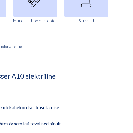
Muud suuhooldustooted
Suuveed
heleroheline
r A10 elektriline
akub kahekordset kasutamise
es õrnem kui tavalised ainult