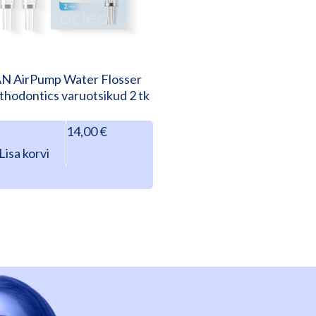
 AirPump Water Flosser
thodontics varuotsikud 2 tk
14,00
€
Lisa korvi