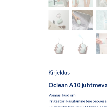
Kirjeldus
Oclean A10 juhtmevab
Võimas, kuid õrn
Irrigaatori kasutamine teie peopesa
Uuenduslik AirpumpTM tehnoloogi