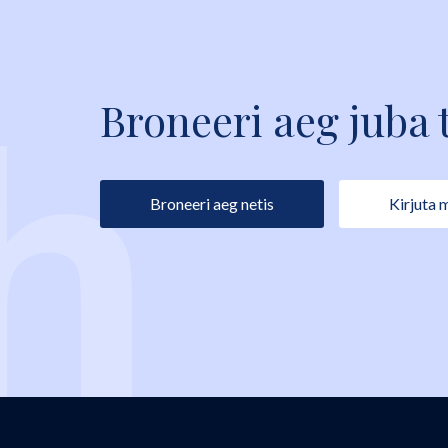
Broneeri aeg juba 
Broneeri aeg netis
Kirjuta 