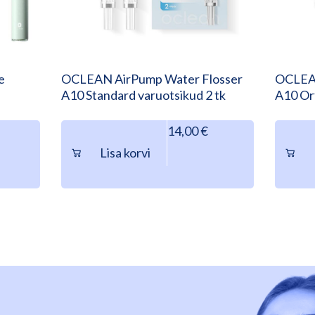
e
OCLEAN AirPump Water Flosser
OCLEAN
A10 Standard varuotsikud 2 tk
A10 Or
14,00
€
Lisa korvi