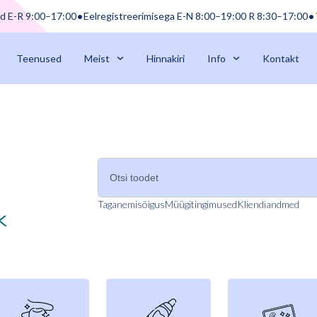
d E-R 9:00–17:00
Eelregistreerimisega E-N 8:00–19:00 R 8:30–17:00
Teenused
Meist
Hinnakiri
Info
Kontakt
Taganemisõigus
Müügitingimused
Kliendiandmed