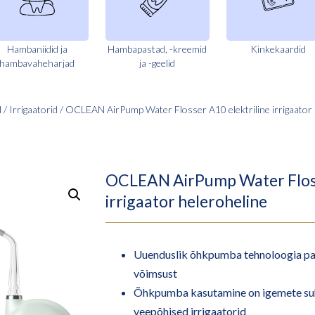
Hambaniidid ja
Hambapastad, -kreemid
Kinkekaardid
hambavaheharjad
ja -geelid
d
/
Irrigaatorid
/ OCLEAN AirPump Water Flosser A10 elektriline irrigaator 
OCLEAN AirPump Water Flosse
irrigaator heleroheline
Uuenduslik õhkpumba tehnoloogia p
võimsust
Õhkpumba kasutamine on igemete suht
veepõhised irrigaatorid