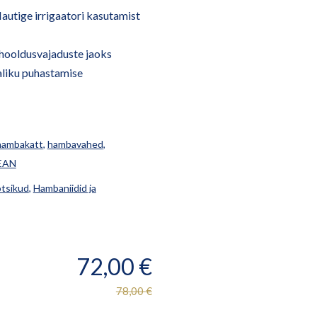
autige irrigaatori kasutamist
uhooldusvajaduste jaoks
aliku puhastamise
hambakatt
,
hambavahed
,
EAN
otsikud
,
Hambaniidid ja
72,00
€
78,00
€