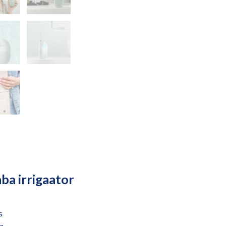
a irrigaator
s
a