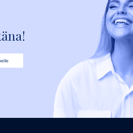
täna!
meile