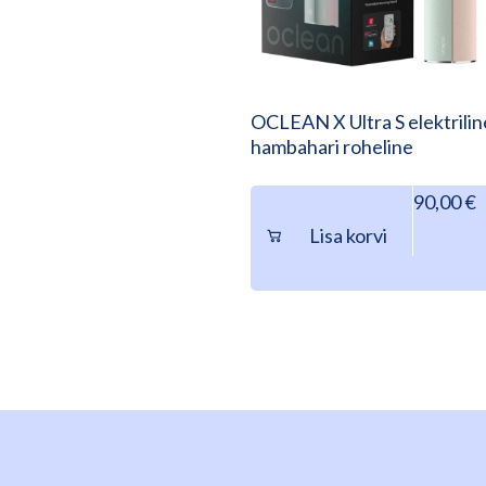
OCLEAN X Ultra S elektrilin
hambahari roheline
90,00
€
Lisa korvi